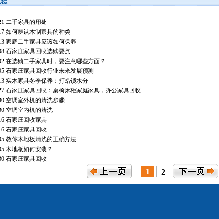
动态
-21
二手家具的用处
-17
如何辨认木制家具的种类
-13
家庭二手家具应该如何保养
-08
石家庄家具回收选购要点
-02
在选购二手家具时，要注意哪些方面？
-05
石家庄家具回收行业未来发展预测
-13
实木家具冬季保养：打蜡锁水分
-27
石家庄家具回收：桌椅床柜家庭家具，办公家具回收
-30
空调室外机的清洗步骤
-30
空调室内机的清洗
-16
石家庄回收家具
-16
石家庄家具回收
-05
教你木地板清洗的正确方法
-05
木地板如何安装？
-30
石家庄家具回收
1
2