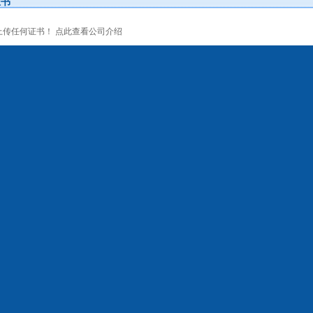
证书
上传任何证书！
点此查看
公司介绍