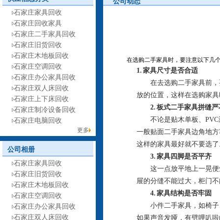
公司动态
石家庄家具回收
石家庄回收家具
石家庄二手家具回收
石家庄旧货回收
石家庄木地板回收
在选购二手家具时，要注意以下几
石家庄空调回收
1. 家具尺寸是否合适
石家庄办公家具回收
在去选购二手家具前，要
石家庄双人床回收
放的位置，这样在选购家具
石家庄上下床回收
2. 板式二手家具拼缝严
石家庄制冷设备回收
不论是贴木单板、PVC
石家庄电脑回收
更多
一般贴面二手家具边角地方
这样的家具最好就不要选了
公司相册
3. 家具四脚是否平齐
石家庄家具回收
这一点放平地上一晃便知
石家庄旧货回收
屉的分缝不能过大，柜门不
石家庄木地板回收
4. 家具结构是否牢固
石家庄空调回收
小件二手家具，如椅子、
石家庄办公家具回收
石家庄双人床回收
如果声音发哑，有劈哩叭啦